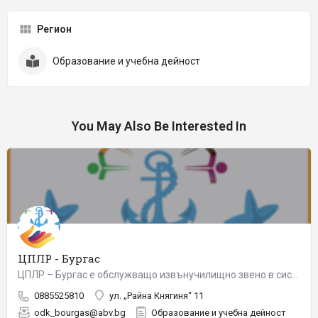
Регион
Образование и учебна дейност
You May Also Be Interested In
ЦПЛР - Бургас
ЦПЛР – Бургас е обслужващо извънучилищно звено в системата на образованието и в него се осъществява…
0885525810
ул. „Райна Княгиня“ 11
odk_bourgas@abv.bg
Образование и учебна дейност