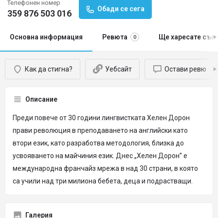
Телефонен номер
Обади се сега
359 876 503 016
Основна информация
Ревюта
Ще харесате същ
0
Как да стигна?
Уебсайт
Остави ревю
Описание
Преди повече от 30 години лингвистката Хелен Дорон
прави революция в преподаването на английски като
втори език, като разработва методология, близка до
усвояването на майчиния език. Днес „Хелен Дорон” е
международна франчайз мрежа в над 30 страни, в която
са учили над три милиона бебета, деца и подрастващи.
Галерия