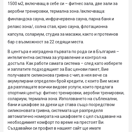
1500 м2, включващ в себе си – фитнес зала, две зали за
аеробни тренировки, термална зона /включваща:
финландска сауна, инфрачервена сауна, парна баня и
релакс зона/, солна стая, крио сауна, флотационна
капсула, солариум, студиа за масажи, както и протеинов
бар с възможност за 22 седящи места.
В центъра е изградена първата по рода си в България –
интелигентна система за управление и контрол на
достъпа. Как работи самата система – след като изберете
и заплатите подходящият за Вас ценови пакет, Вие
получавате силиконова гривна с чип, в нея вече са
акумулирани определен брой кредити, с които Вие може
да разплащате всички видове услуги, които предлага
спортния център: фитнес тренировки, аеробни тренировки,
солариум, термална зона. Използването на съблекални,
бани и шкафове за дрехи ще става също посредством
силиконовата гривна, системата ще разпределя
автоматично номерата на шкафовете с цел създаване на
необходимият комфорт по време на престоят Ви.
Създавайки си профил в нашият сайт ще имате