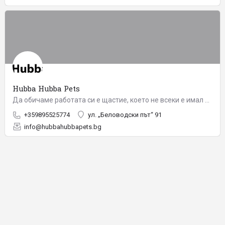
Hubba Hubba Pets
Да обичаме работата си е щастие, което не всеки е имал късметът да изпита. Да не броим часовете до края на…
+359895525774
ул. „Беловодски път“ 91
info@hubbahubbapets.bg