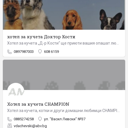
хотел за кучета Доктор Кости
Хотел за кучета „Д-р Кости“ ще приюти вашия опашат любимец, като му осигури всичко необходимо за приятен и…
0897987003
608 6159
Хотел за кучета CHAMPION
Хотел за кучета, котки и други домашни любимци CHAMPION е разположен на 12 км от центъра на гр. София. Хотела…
0885274258
ул. "Васил Левски" №37
vdachevski@abv.bg