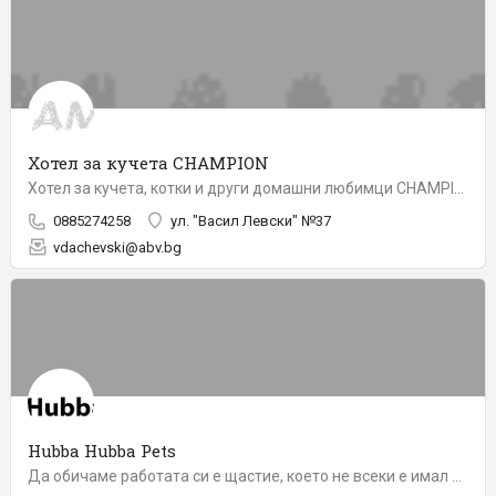
Хотел за кучета CHAMPION
Хотел за кучета, котки и други домашни любимци CHAMPION е разположен на 12 км от центъра на гр. София. Хотела…
0885274258
ул. "Васил Левски" №37
vdachevski@abv.bg
Hubba Hubba Pets
Да обичаме работата си е щастие, което не всеки е имал късметът да изпита. Да не броим часовете до края на…