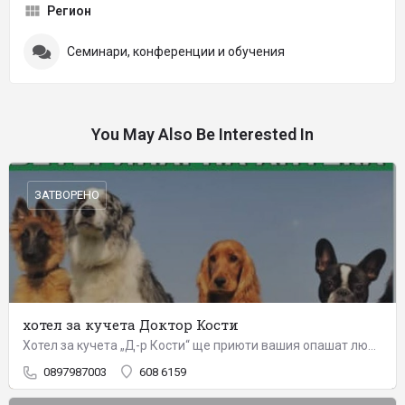
Регион
Семинари, конференции и обучения
You May Also Be Interested In
ЗАТВОРЕНО
хотел за кучета Доктор Кости
Хотел за кучета „Д-р Кости“ ще приюти вашия опашат любимец, като му осигури всичко необходимо за приятен и…
0897987003
608 6159