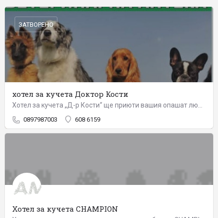
ЗАТВОРЕНО
хотел за кучета Доктор Кости
Хотел за кучета „Д-р Кости“ ще приюти вашия опашат любимец, като му осигури всичко необходимо за приятен и…
0897987003
608 6159
Хотел за кучета CHAMPION