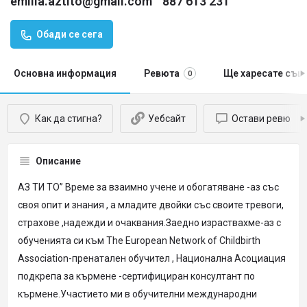
emilia.aztito@gmail.com
887 613 231
Обади се сега
Основна информация
Ревюта
Ще харесате същ
0
Как да стигна?
Уебсайт
Остави ревю
Описание
АЗ ТИ ТО” Време за взаимно учене и обогатяване -аз със
своя опит и знания , а младите двойки със своите тревоги,
страхове ,надежди и очаквания.Заедно израствахме-аз с
обученията си към The European Network of Childbirth
Association-пренатален обучител , Национална Асоциация
подкрепа за кърмене -сертифициран консултант по
кърмене.Участието ми в обучителни международни