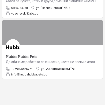
Хотел за кучета, котки и други домашни любимци CHAMPION е разположен на 12 км от центъра на гр. София. Хотела…
0885274258
ул. "Васил Левски" №37
vdachevski@abv.bg
Hubba Hubba Pets
Да обичаме работата си е щастие, което не всеки е имал късметът да изпита. Да не броим часовете до края на…
+359895525774
ул. „Беловодски път“ 91
info@hubbahubbapets.bg