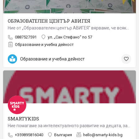
ОБРАЗОВАТЕЛЕН ЦЕНТЪР АВИГЕЯ
Ние от „Образователен център АВИГЕЯ“ вярваме, че всяко човешко същество е равнопоставено и зачитаме личната…
0887527591
ул. „Сан Стефано“ no 57
Образование и учебна дейност
Образование и учебна дейност
SMARTYKIDS
Ние помагаме за интелектуалното развитие на децата, запазвайки атмосферата на детството. Стремим се да бъдем…
+359895816040
България
hello@smarty-kids.bg