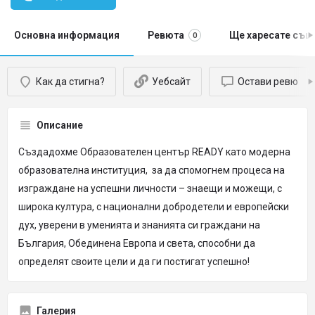
Основна информация
Ревюта
Ще харесате същ
0
Как да стигна?
Уебсайт
Остави ревю
Описание
Създадохме Образователен център READY като модерна
образователна институция, за да спомогнем процеса на
изграждане на успешни личности – знаещи и можещи, с
широка култура, с национални добродетели и европейски
дух, уверени в уменията и знанията си граждани на
България, Обединена Европа и света, способни да
определят своите цели и да ги постигат успешно!
Галерия