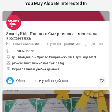
You May Also Be Interested In
SmartyKids Пловдив Смирненски - ментална
аритметика
Ние помагаме за интелектуалното развитие на децата, запазвайки атмосферата на детството. Стремим се да бъдем…
+359887527591
гр. Пловдив р-н Христо Смирненски ул. Перущица №63
plovdiv-smirnenski@smarty-kids.bg
Образование и учебна дейност
Образование и учебна дейност