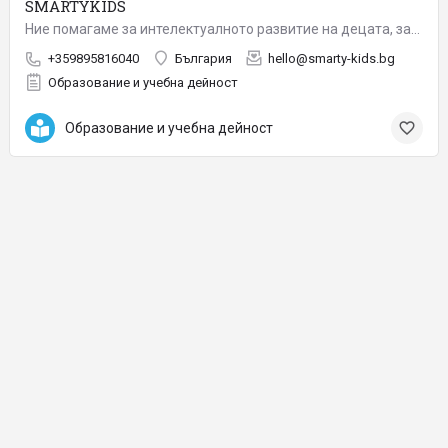
SMARTYKIDS
Ние помагаме за интелектуалното развитие на децата, запазвайки атмосферата на детството. Стремим се да бъдем…
+359895816040
България
hello@smarty-kids.bg
Образование и учебна дейност
Образование и учебна дейност