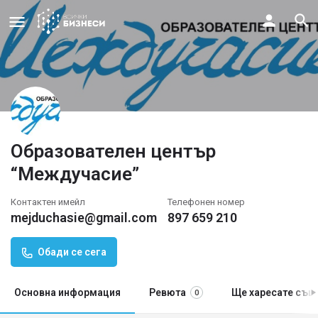
Образователен център
“Междучасие”
Контактен имейл
Телефонен номер
mejduchasie@gmail.com
897 659 210
Обади се сега
Основна информация
Ревюта
Ще харесате същ
0