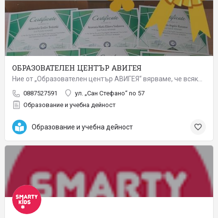
ОБРАЗОВАТЕЛЕН ЦЕНТЪР АВИГЕЯ
Ние от „Образователен център АВИГЕЯ“ вярваме, че всяко човешко същество е равнопоставено и зачитаме личната…
0887527591
ул. „Сан Стефано“ no 57
Образование и учебна дейност
Образование и учебна дейност