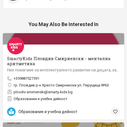
You May Also Be Interested In
SmartyKids Пловдив Смирненски - ментална
аритметика
Ние помагаме за интелектуалното развитие на децата, запазвайки атмосферата на детството. Стремим се да бъдем…
+359887527591
гр. Пловдив р-н Христо Смирненски ул. Перущица №63
plovdiv-smirnenski@smarty-kids.bg
Образование и учебна дейност
Образование и учебна дейност