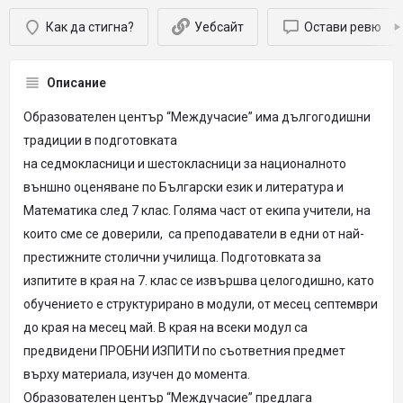
Как да стигна?
Уебсайт
Остави ревю
Описание
Образователен център “Междучасие” има дългогодишни
традиции в подготовката
на седмокласници и шестокласници за националното
външно оценяване по Български език и литература и
Математика след 7 клас. Голяма част от екипа учители, на
които сме се доверили, са преподаватели в едни от най-
престижните столични училища. Подготовката за
изпитите в края на 7. клас се извършва целогодишно, като
обучението е структурирано в модули, от месец септември
до края на месец май. В края на всеки модул са
предвидени ПРОБНИ ИЗПИТИ по съответния предмет
върху материала, изучен до момента.
Образователен център “Междучасие” предлага