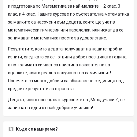
и подготовка по Математика за най-малките – 2 клас, 3
клас, и 4 клас. Нашите курсове по състезателна метематика
за малките са насочени към децата, които ще учат в
математически гимназии или паралелки, или искат да се
занимават с математика просто за удоволствие.
Резултатите, които децата получават на нашите пробни
изпити, след като са се готвили добре през цялата година,
в по-голямата си част са наистина показателни за
оценките, които реално получават на самия изпит!
Повечето са много добри и са обикновено с единица над
средните резултати за страната!
Децата, които посещават курсовете на „Междучасие”, се
записват в едни от най-добрите училища!
Къде се намираме?