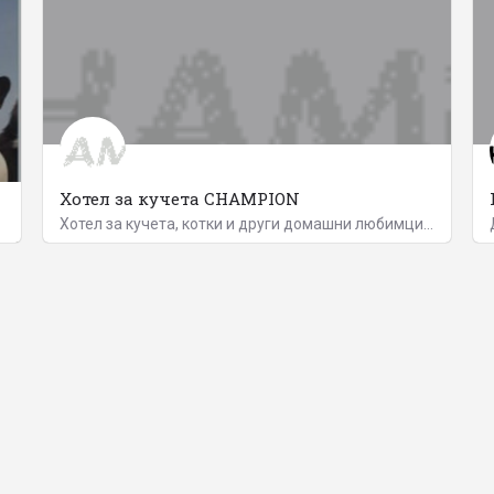
Хотел за кучета CHAMPION
Хотел за кучета, котки и други домашни любимци CHAMPION е разположен на 12 км от центъра на гр. София. Хотела…
0885274258
ул. "Васил Левски" №37
vdachevski@abv.bg