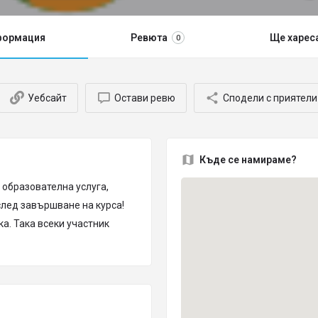
формация
Ревюта
Ще харес
0
Уебсайт
Остави ревю
Сподели с приятели
Къде се намираме?
 образователна услуга,
 след завършване на курса!
ка. Така всеки участник