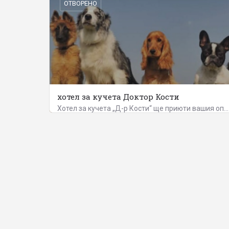
ОТВОРЕНО
хотел за кучета Доктор Кости
Хотел за кучета „Д-р Кости“ ще приюти вашия опашат любимец, като му осигури всичко необходимо за приятен и…
0897987003
608 6159