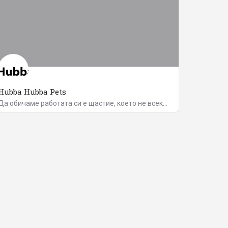
Hubba Hubba Pets
Да обичаме работата си е щастие, което не всеки е имал късметът да изпита. Да не броим часовете до края на…
+359895525774
ул. „Беловодски път“ 91
info@hubbahubbapets.bg