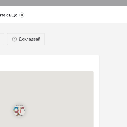
ате също
0
Докладвай