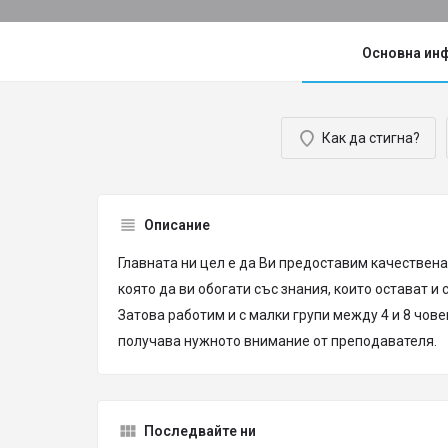
Основна ин
Как да стигна?
Описание
Главната ни цел е да Ви предоставим качествена
която да ви обогати със знания, които остават и
Затова работим и с малки групи между 4 и 8 чове
получава нужното внимание от преподавателя.
Последвайте ни