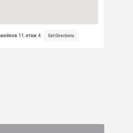
лавейков 11, етаж 4
Get Directions