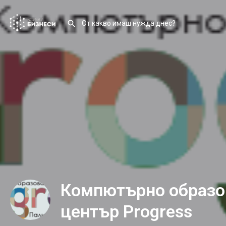
Компютърно образо
център Progress