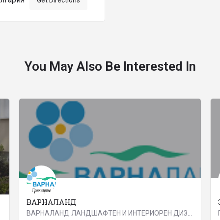
Get Directions
You May Also Be Interested In
ВАРНАЛАНД
ВАРНАЛАНД ЛАНДШАФТЕН И ИНТЕРИОРЕН ДИЗАЙН Екипът на Варналанд е с богат опит в проектирането, изграждането и…