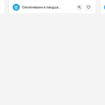
0889700158
Варна
Озеленяване и ландшафтна архитектура
office@varnaland.com
Озеленяване и ландшафтна архитектура
не и ландшафтна архитектура, Поливни системи, Доставка и аранжиран