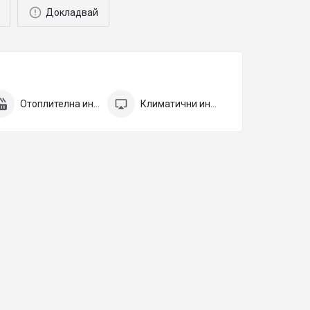
Докладвай
Отоплителна инсталация
Климатични инсталации