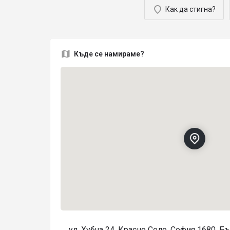
Как да стигна?
Къде се намираме?
ул. Хубча 24, Красно Село, София 1680, Б