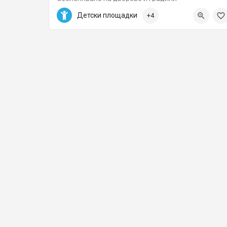
+359 2 442 82 66
Детски площадки
+4
БУЛ. “НИКОЛА МУШАНОВ” №114-120
OFFICE@THCONSULTING.EU
Детски площадки, Озеленителни фирми, Озеленява