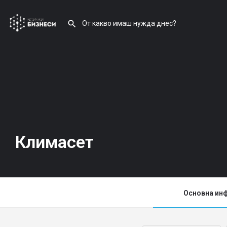
Климасет
Основна ин