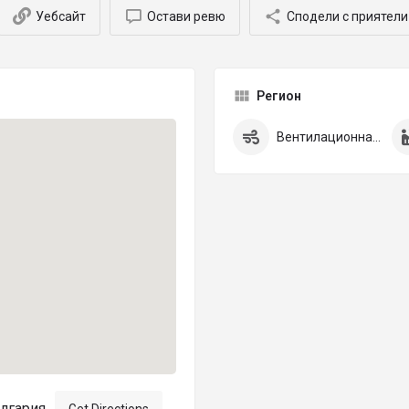
Уебсайт
Остави ревю
Сподели с приятели
Регион
Вентилационна инсталация
ългария