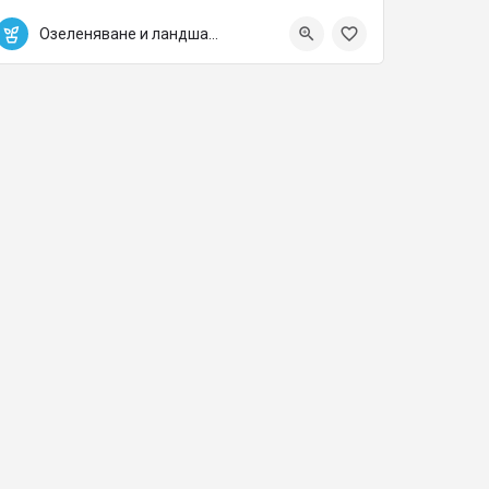
0882532702
Markovo
Озеленяване и ландшафтна архитектура
greenlinebg@gmail.com
Озеленяване и ландшафтна архитектура
е на цветна растителност