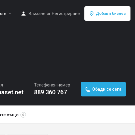
arrow_drop_down
ore
Влизане
or
Регистриране
Добави бизнес
йл
Телефонен номер
Обади се сега
maset.net
889 360 767
ате също
0