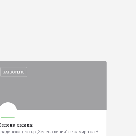
ЗАТВОРЕНО
Зелена линия
Градински център „Зелена линия“ се намира на Новия път за село Марково (на 50 м от Околовръстния път на…