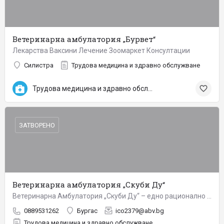
Ветеринарна амбулатория „Бурвет“
Лекарства Ваксини Лечение Зоомаркет Консултации
Силистра
Трудова медицина и здравно обслужване
Трудова медицина и здравно обслужване
ЗАТВОРЕНО
Ветеринарна амбулатория „Скуби Ду“
Ветеринарна Амбулатория „Скуби Ду“ – едно рационално решение за лечение на вашите домашни любимци. …
0889531262
Бургас
ico2379@abv.bg
Трудова медицина и здравно обслужване