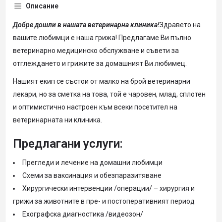
Описание
Добре дошли в нашата ветеринарна клиника!
Здравето на
вашите любимци е наша грижа! Предлагаме Ви пълно
ветеринарно медицинско обслужване и съвети за
отглеждането и грижите за домашният Ви любимец.
Нашият екип се състои от малко на брой ветеринарни
лекари, но за сметка на това, той е чаровен, млад, сплотен
и оптимистично настроен към всеки посетител на
ветеринарната ни клиника.
Предлагани услуги:
Прегледи и лечение на домашни любимци
Схеми за ваксинация и обезпаразитяване
Хирургически интервенции /операции/ – хирургия и
грижи за животните в пре- и постоперативният период
Ехографска диагностика /видеозон/