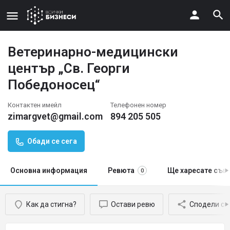
Ветеринарно-медицински
център „Св. Георги
Победоносец“
Контактен имейл
Телефонен номер
zimargvet@gmail.com
894 205 505
Обади се сега
Основна информация
Ревюта
Ще харесате същ
0
Как да стигна?
Остави ревю
Сподели с 