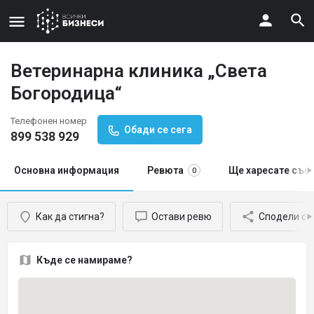
Ветеринарна клиника „Света
Богородица“
Телефонен номер
Обади се сега
899 538 929
Основна информация
Ревюта
Ще харесате същ
0
Как да стигна?
Остави ревю
Сподели с 
Къде се намираме?