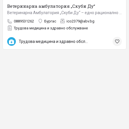
Ветеринарна амбулатория „Скуби Ду“
Ветеринарна Амбулатория „Скуби Ду“ – едно рационално решение за лечение на вашите домашни любимци. …
0889531262
Бургас
ico2379@abv.bg
Трудова медицина и здравно обслужване
Трудова медицина и здравно обслужване