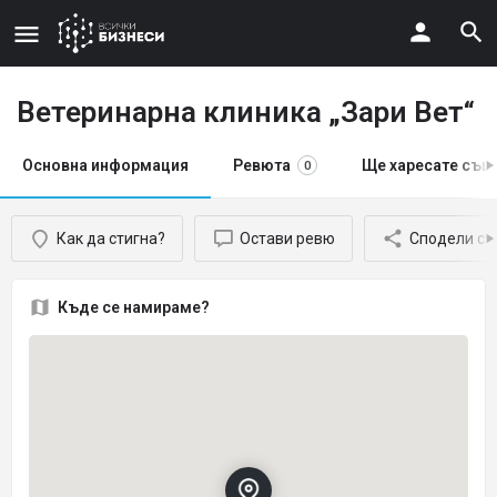
Ветеринарна клиника „Зари Вет“
Основна информация
Ревюта
Ще харесате същ
0
Как да стигна?
Остави ревю
Сподели с 
Къде се намираме?