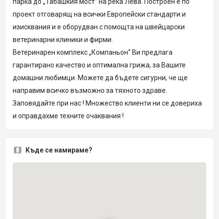
парка до „Табашкия мост” на река Лева. Построен е по
проект отговарящ на всички Европейски стандарти и
изисквания и е оборудван с помощта на швейцарски
ветеринарни клиники и фирми.
Ветеринарен комплекс „Компаньон“ Ви предлага
гарантирано качество и оптимална грижа, за Вашите
домашни любимци. Можете да бъдете сигурни, че ще
направим всичко възможно за тяхното здраве.
Заповядайте при нас ! Множество клиенти ни се довериха
и оправдахме техните очаквания !
Къде се намираме?