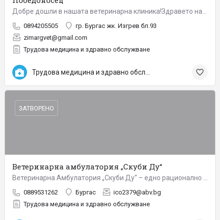
Победоносец“
Добре дошли в нашата ветеринарна клиника!Здравето на вашите любимци е наша грижа! Предлагаме Ви пълно…
0894205505
гр. Бургас жк. Изгрев бл.93
zimargvet@gmail.com
Трудова медицина и здравно обслужване
Трудова медицина и здравно обслужване
ЗАТВОРЕНО
Ветеринарна амбулатория „Скуби Ду“
Ветеринарна Амбулатория „Скуби Ду“ – едно рационално решение за лечение на вашите домашни любимци. …
0889531262
Бургас
ico2379@abv.bg
Трудова медицина и здравно обслужване