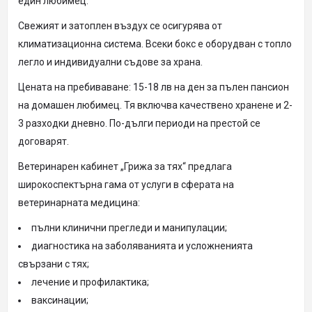
един любимец.
Свежият и затоплен въздух се осигурява от
климатизационна система. Всеки бокс е оборудван с топло
легло и индивидуални съдове за храна.
Цената на пребиваване: 15-18 лв на ден за пълен пансион
на домашен любимец. Тя включва качествено хранене и 2-
3 разходки дневно. По-дълги периоди на престой се
договарят.
Ветеринарен кабинет „Грижа за тях“ предлага
широкоспектърна гама от услуги в сферата на
ветеринарната медицина:
пълни клинични прегледи и манипулации;
диагностика на заболяванията и усложненията
свързани с тях;
лечение и профилактика;
ваксинации;