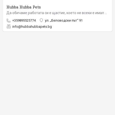
Hubba Hubba Pets
Да обичаме работата си е щастие, което не всеки е имал късметът да изпита. Да не броим часовете до края на…
+359895525774
ул. „Беловодски път“ 91
info@hubbahubbapets.bg