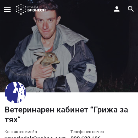
Ветеринарен кабинет “Грижа за
тях“
Контактен имейл
Телефонен номер