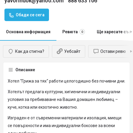
yavorindok@yahoo.com
888 633 106
Обади се сега
Основна информация
Ревюта
Ще харесате същ
0
Как да стигна?
Уебсайт
Остави ревю
Описание
Хотел “Грижа за тях“ работи целогодишно без почивни дни.
Хотелът предлага културни, хигиенични и индивидуални
условия за пребиваване на Вашия домашен любимец –
куче, котка или екзотично животно.
Изграден е от съвременни материали и изолация, миещи
се повърхности и има индивидуални боксове за всеки