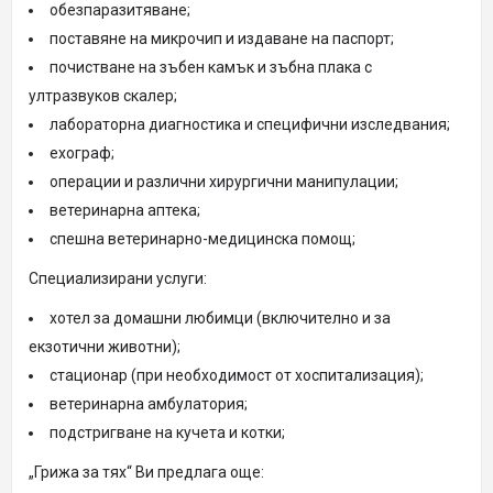
обезпаразитяване;
поставяне на микрочип и издаване на паспорт;
почистване на зъбен камък и зъбна плака с
ултразвуков скалер;
лабораторна диагностика и специфични изследвания;
ехограф;
операции и различни хирургични манипулации;
ветеринарна аптека;
спешна ветеринарно-медицинска помощ;
Специализирани услуги:
хотел за домашни любимци (включително и за
екзотични животни);
стационар (при необходимост от хоспитализация);
ветеринарна амбулатория;
подстригване на кучета и котки;
„Грижа за тях“ Ви предлага още: