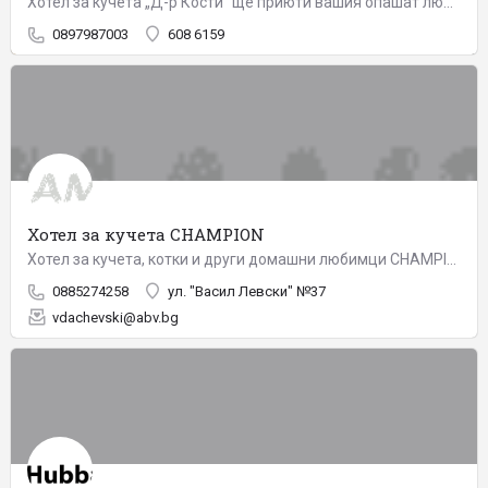
Хотел за кучета „Д-р Кости“ ще приюти вашия опашат любимец, като му осигури всичко необходимо за приятен и…
0897987003
608 6159
Хотел за кучета CHAMPION
Хотел за кучета, котки и други домашни любимци CHAMPION е разположен на 12 км от центъра на гр. София. Хотела…
0885274258
ул. "Васил Левски" №37
vdachevski@abv.bg