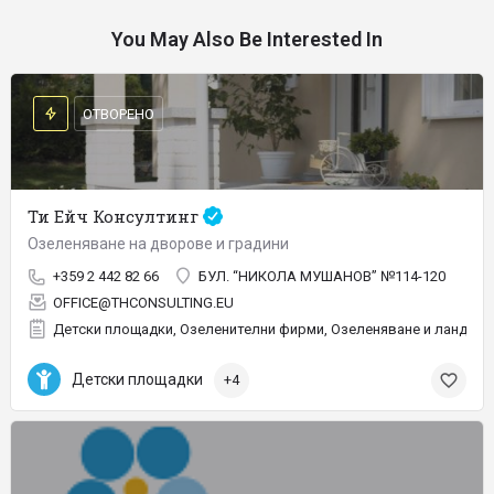
You May Also Be Interested In
ОТВОРЕНО
Ти Ейч Консултинг
Озеленяване на дворове и градини
+359 2 442 82 66
БУЛ. “НИКОЛА МУШАНОВ” №114-120
OFFICE@THCONSULTING.EU
Детски площадки, Озеленителни фирми, Озеленяване и ландшаф
Детски площадки
+4