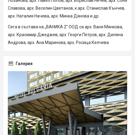
Лозанова, арх. Павел Попов, арх. Борислав Нечев, арх. Соня
Славова, арх. Веселин Цветанов, к.арх. Станислав Кънчев,
арх. Наталия Начева, арх. Минка Дянова и др.
Сега в състава на „ВАНИКА 2” ООД са арх. Ваня Мянкова,
арх. Красимир Джеджев, арх. Георги Петров, арх. Диляна
Андрова, арх. Ана Маринова, арх. Росица Келчева
Галерия