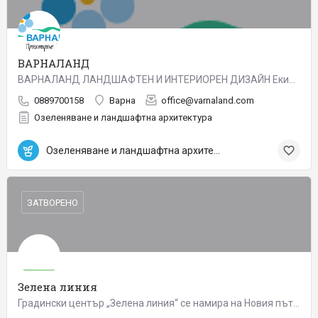
ВАРНАЛАНД
ВАРНАЛАНД ЛАНДШАФТЕН И ИНТЕРИОРЕН ДИЗАЙН Екипът на Варналанд е с богат опит в проектирането, изграждането и…
0889700158
Варна
office@varnaland.com
Озеленяване и ландшафтна архитектура
Озеленяване и ландшафтна архитектура
ЗАТВОРЕНО
Зелена линия
Градински център „Зелена линия“ се намира на Новия път за село Марково (на 50 м от Околовръстния път на…