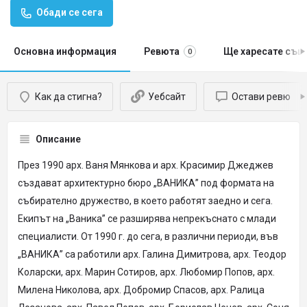
Обади се сега
Основна информация
Ревюта
Ще харесате същ
0
Как да стигна?
Уебсайт
Остави ревю
Описание
През 1990 арх. Ваня Мянкова и арх. Красимир Джеджев
създават архитектурно бюро „ВАНИКА” под формата на
събирателно дружество, в което работят заедно и сега.
Екипът на „Ваника” се разширява непрекъснато с млади
специалисти. От 1990 г. до сега, в различни периоди, във
„ВАНИКА” са работили арх. Галина Димитрова, арх. Теодор
Коларски, арх. Марин Сотиров, арх. Любомир Попов, арх.
Милена Николова, арх. Добромир Спасов, арх. Ралица