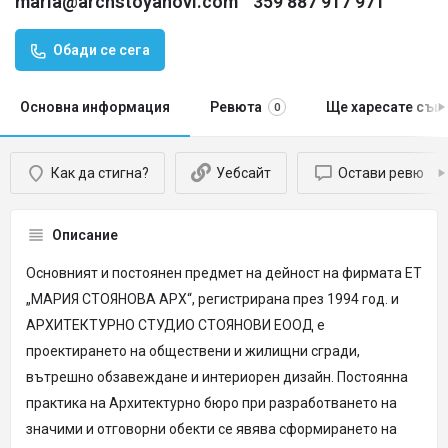
maria@archstoyanovi.com
359 887 917 971
Обади се сега
Основна информация
Ревюта
Ще харесате същ
0
Как да стигна?
Уебсайт
Остави ревю
Описание
Основният и постоянен предмет на дейност на фирмата ЕТ
„МАРИЯ СТОЯНОВА АРХ“, регистрирана през 1994 год. и
АРХИТЕКТУРНО СТУДИО СТОЯНОВИ ЕООД е
проектирането на обществени и жилищни сгради,
вътрешно обзавеждане и интериорен дизайн. Постоянна
практика на Архитектурно бюро при разработването на
значими и отговорни обекти се явява сформирането на