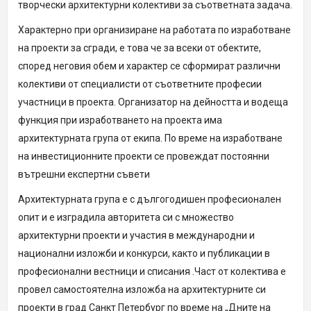
творчески архитектурни колективи за съответната задача.
Характерно при организиране на работата по изработване
на проекти за сгради, е това че за всеки от обектите,
според неговия обем и характер се сформират различни
колективи от специалисти от съответните професии
участници в проекта. Организатор на дейността и водеща
функция при изработването на проекта има
архитектурната група от екипа. По време на изработване
на инвестиционните проекти се провеждат постоянни
вътрешни експертни съвети
Архитектурната група е с дългогодишен професионален
опит и е изградила авторитета си с множество
архитектурни проекти и участия в международни и
национални изложби и конкурси, както и публикации в
професионални вестници и списания .Част от колектива е
провел самостоятелна изложба на архитектурните си
проекти в град Санкт Петербург по време на „Дните на