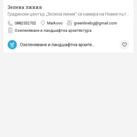
Зелена линия
Градински център „Зелена линия“ се намира на Новия път за село Марково (на 50 м от Околовръстния път на…
0882532702
Markovo
greenlinebg@gmail.com
Озеленяване и ландшафтна архитектура
Озеленяване и ландшафтна архитектура