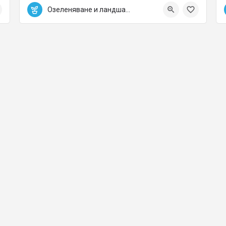
0889700158
Варна
Озеленяване и ландшафтна архитектура
office@varnaland.com
Озеленяване и ландшафтна архитектура
не и ландшафтна архитектура, Поливни системи, Доставка и аранжиран
© Проект на Grow Easy Media Group