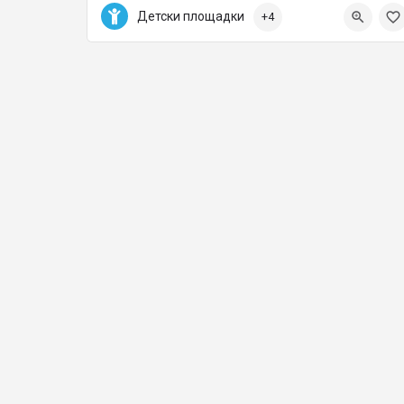
+359 2 442 82 66
Детски площадки
+4
БУЛ. “НИКОЛА МУШАНОВ” №114-120
OFFICE@THCONSULTING.EU
Детски площадки, Озеленителни фирми, Озеленява