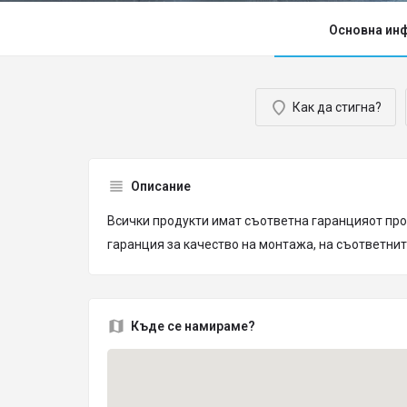
Основна ин
Как да стигна?
Описание
Всички продукти имат съответна гаранцияот про
гаранция за качество на монтажа, на съответни
Къде се намираме?