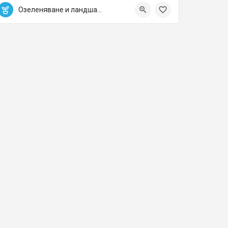
0882532702
Markovo
Озеленяване и ландшафтна архитектура
greenlinebg@gmail.com
Озеленяване и ландшафтна архитектура
е на цветна растителност