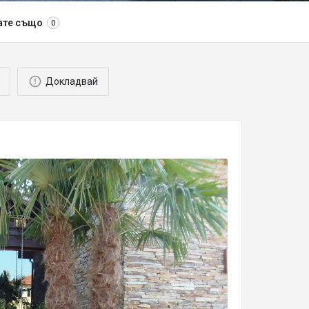
ате също
0
Докладвай