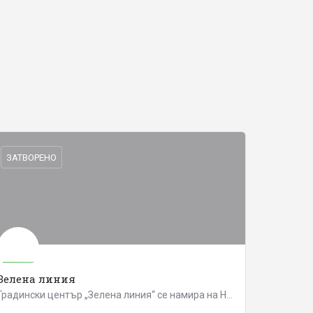
ЗАТВОРЕНО
Зелена линия
Градински център „Зелена линия“ се намира на Новия път за село Марково (на 50 м от Околовръстния път на…