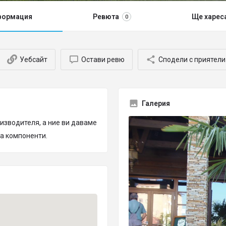
формация
Ревюта
Ще харес
0
Уебсайт
Остави ревю
Сподели с приятели
Галерия
изводителя, а ние ви даваме
та компоненти.