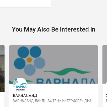
You May Also Be Interested In
ВАРНАЛАНД
ВАРНАЛАНД ЛАНДШАФТЕН И ИНТЕРИОРЕН ДИЗАЙН Екипът на Варналанд е с богат опит в проектирането, изграждането и…