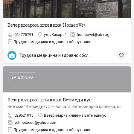
Ветеринарна клиника HomeoVet
024775791
ул. „Хисаря“
homeovet@abv.bg
Трудова медицина и здравно обслужване
Трудова медицина и здравно обслужване
ЗАТВОРЕНО
Ветеринарна клиника Ветмедикус
Ние сме "Ветмедикус" – вашата ветеринарна клиника, особено ако живеете в "Студентски град" – най-готиния…
029621915
Ветеринарна клиника Ветмедикус
vetmedicus@yahoo.com
Трудова медицина и здравно обслужване