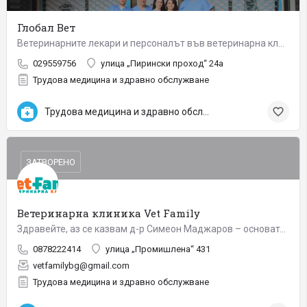
Глобал Вет
Ветеринарните лекари и персоналът във ветеринарна клиника „Глобал Вет“ са готови да предоставят на вашия…
029559756
улица „Пирински проход“ 24a
Трудова медицина и здравно обслужване
Трудова медицина и здравно обслужване
ЗАТВОРЕНО
Ветеринарна клиника Vet Family
Здравейте, аз се казвам д-р Симеон Маджаров – основател и главен специалист във ветеринарна клиника VET…
0878222414
улица „Промишлена“ 431
vetfamilybg@gmail.com
Трудова медицина и здравно обслужване