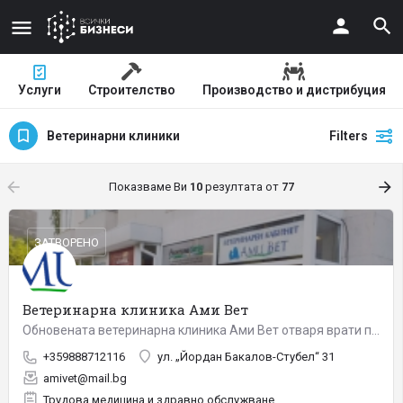
Услуги
Строителство
Производство и дистрибуция
Ветеринарни клиники
Filters
arrow_backward
arrow_forward
Показваме Ви
10
резултата от
77
ЗАТВОРЕНО
Ветеринарна клиника Ами Вет
Обновената ветеринарна клиника Ами Вет отваря врати през 2008 г. Ами Вет е проект на проф. Богдан Аминков,…
+359888712116
ул. „Йордан Бакалов-Стубел“ 31
amivet@mail.bg
Трудова медицина и здравно обслужване