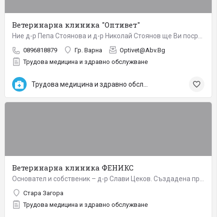
Ветеринарна клиника "Оптивет"
Ние д-р Пепа Стоянова и д-р Николай Стоянов ще Ви посрещнем и с радост ще Ви помогнем. Ние сме млади и…
0896818879
Гр. Варна
Optivet@Abv.Bg
Трудова медицина и здравно обслужване
Трудова медицина и здравно обслужване
Ветеринарна клиника ФЕНИКС
Основател и собственик – д-р Слави Цеков. Създадена през 1997 г. компанията е собственик към момента на…
Стара Загора
Трудова медицина и здравно обслужване