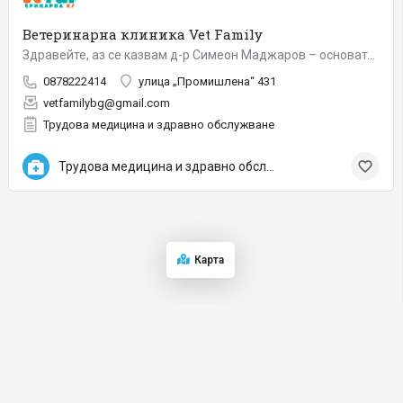
Ветеринарна клиника Vet Family
Здравейте, аз се казвам д-р Симеон Маджаров – основател и главен специалист във ветеринарна клиника VET…
0878222414
улица „Промишлена“ 431
vetfamilybg@gmail.com
Трудова медицина и здравно обслужване
Трудова медицина и здравно обслужване
Карта