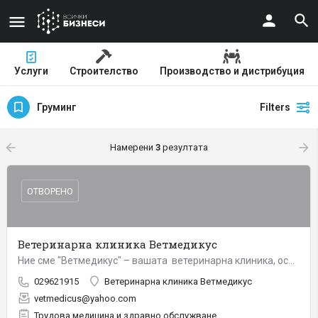
Услуги
Строителство
Производство и дистрибуция
Груминг
Filters
arrow_backward
arrow_forward
Намерени
3
резултата
ОТВОРЕНО
Ветеринарна клиника Ветмедикус
Ние сме "Ветмедикус" – вашата ветеринарна клиника, особено ако живеете в "Студентски град" – най-готиния…
029621915
Ветеринарна клиника Ветмедикус
vetmedicus@yahoo.com
Трудова медицина и здравно обслужване